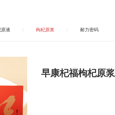
杞原液
枸杞原浆
耐力密码
早康杞福枸杞原