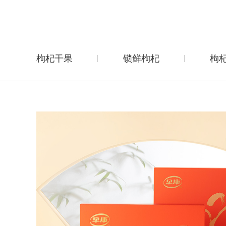
枸杞干果
锁鲜枸杞
枸