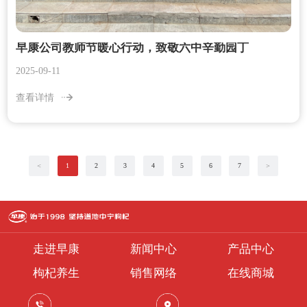
早康公司教师节暖心行动，致敬六中辛勤园丁
2025-09-11
查看详情
＜
1
2
3
4
5
6
7
＞
走进早康
新闻中心
产品中心
枸杞养生
销售网络
在线商城