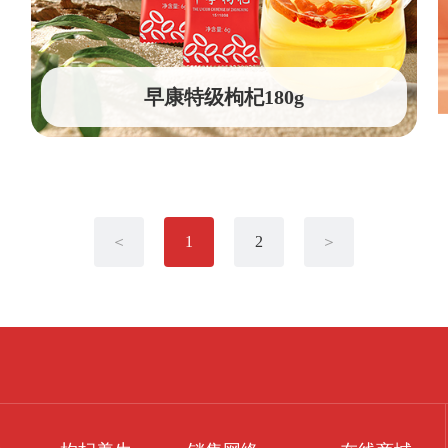
早康特级枸杞180g
＜
1
2
＞