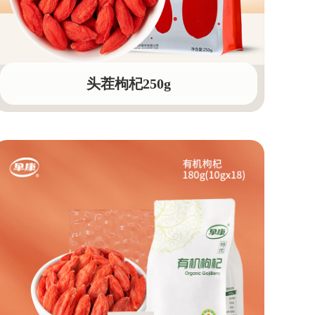
头茬枸杞250g