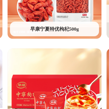
早康宁夏特优枸杞500g