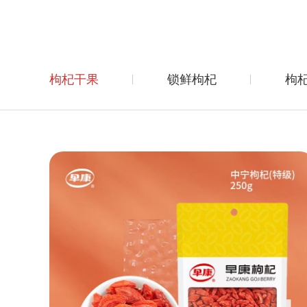
枸杞干果
锁鲜枸杞
枸