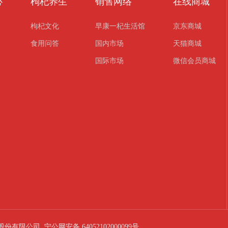
心
枸杞养生
销售网络
在线商城
枸杞文化
早康一杞生活馆
京东商城
食用问答
国内市场
天猫商城
国际市场
微信会员商城
康枸杞股份有限公司
宁公网安备 64052102000099号