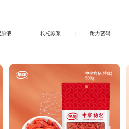
杞原液
枸杞原浆
耐力密码