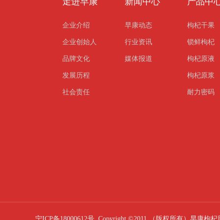
走进早康
新闻中心
产品中
企业介绍
早康动态
枸杞干果
企业创始人
行业资讯
锁鲜枸杞
品牌文化
媒体报道
枸杞原液
发展历程
枸杞原浆
社会责任
耐力密码
宁ICP备18000612号
Copyright ©2011 （版权所有）早