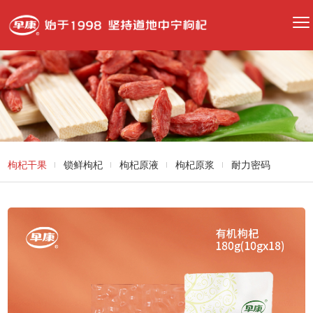
枸杞干果
锁鲜枸杞
枸杞原液
枸杞原浆
耐力密码