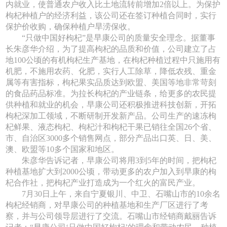
内就业，使普通农户收入比土地流转前增加2倍以上。为保护
枸杞种植户的经济利益，该公司还在签订种植合同时，实行
保护价收购，确保种植户旱涝保收。
“只做中国好枸杞”是早康公司的质量安全理念。据董事
长朱彦华介绍，为了提高枸杞的品质和价值，公司建立了占
地100公顷的有机枸杞生产基地，在枸杞种植过程中只施用有
机肥，不施用农药、化肥，实行人工除草，降低农残、重金
属等有害指标，枸杞果实品质达到欧盟、美国等地非常苛刻
的食品药品标准。为拉长枸杞的产业链条，给更多的农民提
供种植和就业的机会，早康公司还积极推进科技创新，开拓
枸杞深加工领域，不断研制开发新产品。公司生产的速冻枸
杞鲜果、液态枸杞、枸杞汁和枸杞干果已销往全国26个省、
市、自治区3000多个销售网点，部分产品出口英、日、美、
澳、欧盟等10多个国家和地区。
朱彦华告诉记者，早康公司将用3到5年的时间，把枸杞
种植基地扩大到2000公顷，带动更多的农户加入到早康的枸
杞合作社，把枸杞产业打造成为一个红火的富民产业。
7月30日上午，来自宁夏银川、中卫、石嘴山市的10余名
枸杞经销商，对早康公司的种植基地和生产厂区进行了考
察，并与公司领导层进行了交流。石嘴山市经销商戴丽告诉