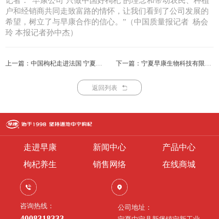
记者：“早康公司‘只做中国好枸杞’的理念和带动农民、种植
户和经销商共同走致富路的情怀，让我们看到了公司发展的
希望，树立了与早康合作的信心。”（中国质量报记者 杨会
玲 本报记者孙中杰）
上一篇：中国枸杞走进法国 宁夏枸杞法国推介会受追捧
下一篇：宁夏早康生物科技有限公司10款枸杞干果产品获香港优质“正“印认证
返回列表
走进早康
新闻中心
产品中心
枸杞养生
销售网络
在线商城
咨询热线：
公司地址：
4008318333