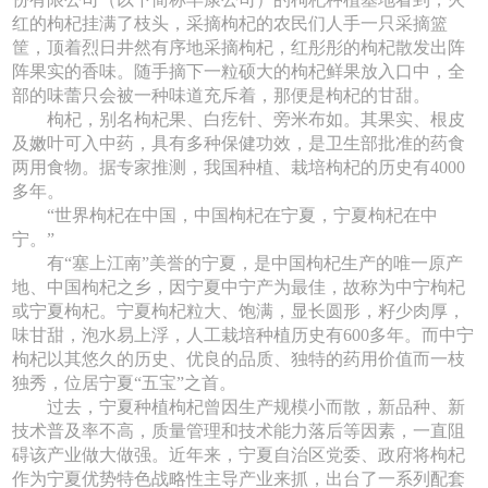
红的枸杞挂满了枝头，采摘枸杞的农民们人手一只采摘篮
筐，顶着烈日井然有序地采摘枸杞，红彤彤的枸杞散发出阵
阵果实的香味。随手摘下一粒硕大的枸杞鲜果放入口中，全
部的味蕾只会被一种味道充斥着，那便是枸杞的甘甜。
枸杞，别名枸杞果、白疙针、旁米布如。其果实、根皮
及嫩叶可入中药，具有多种保健功效，是卫生部批准的药食
两用食物。据专家推测，我国种植、栽培枸杞的历史有4000
多年。
“世界枸杞在中国，中国枸杞在宁夏，宁夏枸杞在中
宁。”
有“塞上江南”美誉的宁夏，是中国枸杞生产的唯一原产
地、中国枸杞之乡，因宁夏中宁产为最佳，故称为中宁枸杞
或宁夏枸杞。宁夏枸杞粒大、饱满，显长圆形，籽少肉厚，
味甘甜，泡水易上浮，人工栽培种植历史有600多年。而中宁
枸杞以其悠久的历史、优良的品质、独特的药用价值而一枝
独秀，位居宁夏“五宝”之首。
过去，宁夏种植枸杞曾因生产规模小而散，新品种、新
技术普及率不高，质量管理和技术能力落后等因素，一直阻
碍该产业做大做强。近年来，宁夏自治区党委、政府将枸杞
作为宁夏优势特色战略性主导产业来抓，出台了一系列配套