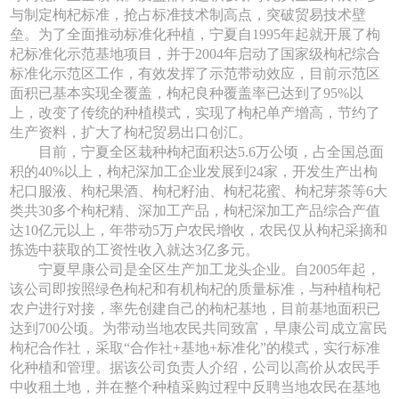
与制定枸杞标准，抢占标准技术制高点，突破贸易技术壁
垒。为了全面推动标准化种植，宁夏自1995年起就开展了枸
杞标准化示范基地项目，并于2004年启动了国家级枸杞综合
标准化示范区工作，有效发挥了示范带动效应，目前示范区
面积已基本实现全覆盖，枸杞良种覆盖率已达到了95%以
上，改变了传统的种植模式，实现了枸杞单产增高，节约了
生产资料，扩大了枸杞贸易出口创汇。
目前，宁夏全区栽种枸杞面积达5.6万公顷，占全国总面
积的40%以上，枸杞深加工企业发展到24家，开发生产出枸
杞口服液、枸杞果酒、枸杞籽油、枸杞花蜜、枸杞芽茶等6大
类共30多个枸杞精、深加工产品，枸杞深加工产品综合产值
达10亿元以上，年带动5万户农民增收，农民仅从枸杞采摘和
拣选中获取的工资性收入就达3亿多元。
宁夏早康公司是全区生产加工龙头企业。自2005年起，
该公司即按照绿色枸杞和有机枸杞的质量标准，与种植枸杞
农户进行对接，率先创建自己的枸杞基地，目前基地面积已
达到700公顷。为带动当地农民共同致富，早康公司成立富民
枸杞合作社，采取“合作社+基地+标准化”的模式，实行标准
化种植和管理。据该公司负责人介绍，公司以高价从农民手
中收租土地，并在整个种植采购过程中反聘当地农民在基地