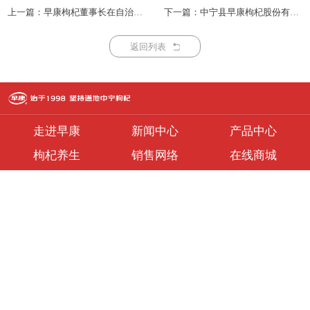
上一篇：早康枸杞董事长在自治区现代枸杞产业高质量发展第二次推进会发言献策
下一篇：中宁县早康枸杞股份有限公司获批农业农村部首批国家现代农业全产业链标准化生产基地
返回列表
走进早康
新闻中心
产品中心
枸杞养生
销售网络
在线商城
咨询热线：
公司地址：
4008318333
宁夏中宁县新堡镇宁新工业
0955-5798888
园区