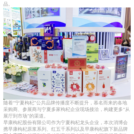
品。
随着“宁夏枸杞”公共品牌传播度不断提升，慕名而来的各地
采购商、参展商与宁夏多家枸杞企业现场接洽，构建更多“从
展厅到市场”的渠道。
早康枸杞股份有限公司作为宁夏枸杞龙头企业，本次消博会
携早康枸杞原浆系列、红五千系列以及早康枸杞旗下新品牌