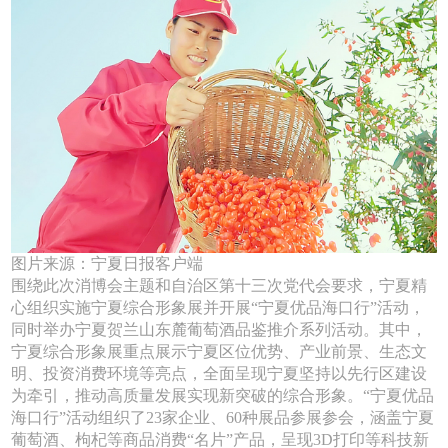
图片来源：宁夏日报客户端
围绕此次消博会主题和自治区第十三次党代会要求，宁夏精
心组织实施宁夏综合形象展并开展“宁夏优品海口行”活动，
同时举办宁夏贺兰山东麓葡萄酒品鉴推介系列活动。其中，
宁夏综合形象展重点展示宁夏区位优势、产业前景、生态文
明、投资消费环境等亮点，全面呈现宁夏坚持以先行区建设
为牵引，推动高质量发展实现新突破的综合形象。“宁夏优品
海口行”活动组织了23家企业、60种展品参展参会，涵盖宁夏
葡萄酒、枸杞等商品消费“名片”产品，呈现3D打印等科技新