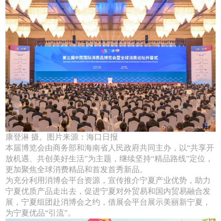
康登淋 摄。图片来源：海口日报
本届博览会由商务部和海南省人民政府共同主办，以“共享开
放机遇、共创美好生活”为主题，继续坚持“精品路线”定位，
更加聚焦全球消费精品和首发首秀新品。
为充分利用消博会平台资源，宣传推介宁夏产业优势，助力
宁夏优质产品走出去，促进宁夏对外贸易和国内贸易融合发
展，宁夏组团赴消博会之约，借展会平台展示美丽新宁夏，
为宁夏优品“引流”。